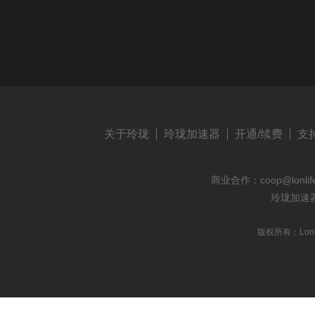
关于玲珑
玲珑加速器
开通/续费
支
商业合作：
coop@lonlif
玲珑加速
版权所有：Lonl