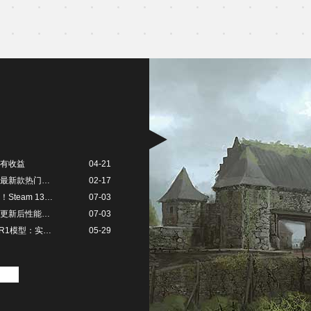
有收益
04-21
《玲珑加速器》上线最新款热门游戏！含《天国拯救2》、《文明7》等
02-17
《解限机》公测炸服！Steam 13万人在线，国产机甲杀疯了
07-03
《怪物猎人：荒野》更新后性能暴跌！反作弊系统被指“榨干”PC硬件
07-03
DeepSeek宣布新版R1模型：实测编程能力达国际一线水平
05-29