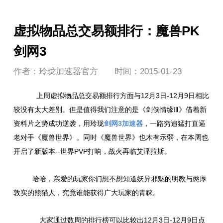
虚拟物品总交易额排行：魔兽PK
剑网3
作者：玲珑加速器官方
时间：2015-01-23
上周虚拟物品总交易额排行方面与12月3日-12月9日相比
较没有太大差别。但是值得我们注意的是《剑侠情缘Ⅲ》借着新
资料片之势成功逆袭，用玲珑
剑网3加速器
，一路穷追猛打直逼
老对手《魔兽世界》。同时《魔兽世界》也木有示弱，在本周也
开启了新版本--世界PVP打响，战火再临艾泽拉斯。
哈哈，亲爱的玩家你们想不想知道妖异邪魅的明教与憨厚
敦实的熊猫人，究竟谁能获得广大玩家的青睐。
大家通过数周的排行榜可以比较出12月3日-12月9日点