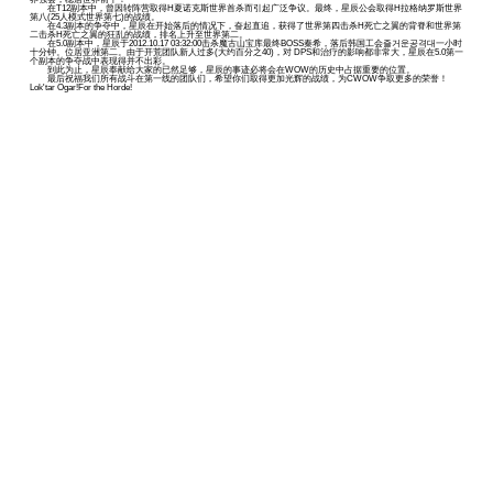
在T12副本中，曾因转阵营取得H夏诺克斯世界首杀而引起广泛争议。最终，星辰公会取得H拉格纳罗斯世界
第八(25人模式世界第七)的战绩。
在4.3副本的争夺中，星辰在开始落后的情况下，奋起直追，获得了世界第四击杀H死亡之翼的背脊和世界第
二击杀H死亡之翼的狂乱的战绩，排名上升至世界第二。
在5.0副本中，星辰于2012.10.17 03:32:00击杀魔古山宝库最终BOSS秦希，落后韩国工会즐거운공격대一小时
十分钟。位居亚洲第二。由于开荒团队新人过多(大约百分之40)，对 DPS和治疗的影响都非常大，星辰在5.0第一
个副本的争夺战中表现得并不出彩。
到此为止，星辰奉献给大家的已然足够，星辰的事迹必将会在WOW的历史中占据重要的位置。
最后祝福我们所有战斗在第一线的团队们，希望你们取得更加光辉的战绩，为CWOW争取更多的荣誉！
Lok'tar Ogar!For the Horde!