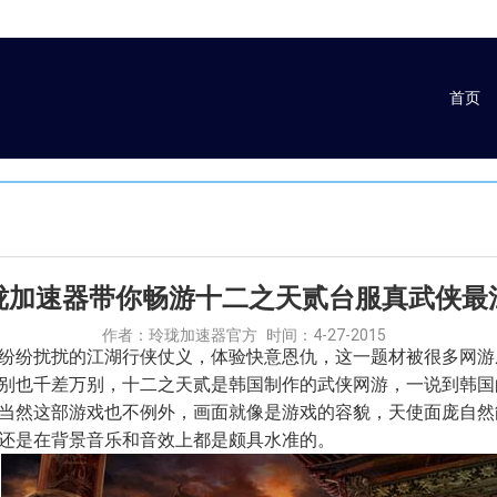
首页
珑加速器带你畅游十二之天贰台服真武侠最
作者：玲珑加速器官方
时间：4-27-2015
纷纷扰扰的江湖行侠仗义，体验快意恩仇，这一题材被很多网游
别也千差万别，
十二之天贰
是韩国制作的武侠网游，一说到韩国
当然这部游戏也不例外，画面就像是游戏的容貌，天使面庞自然
还是在背景音乐和音效上都是颇具水准的。