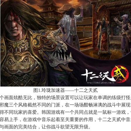
图1.玲珑加速器——
十二之天贰
个画面炫酷无比，独特的场景设置可以让玩家在单调的练级打怪
邪魔三个风格截然不同的门派，在一场场酣畅淋漓的战斗中展现
得不同玩家的喜爱。韩国游戏有一个共同点就是一鼠标一游戏，
容易上手，在游戏中音乐起着至关重要的作用，
十二之天贰
中音
与画面的完美结合，让你战斗欲望无限升级。