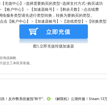
击【充值中心】>选择需要购买的类型>选择支付方式>购买成功
> 【账户中心】 > 【加速器账号】>【剩余天数】>点击续费
的网络服务类型请先进行类型转换，转换为要购买的类型。
 点击【账户中心】 >【加速器账号】>【游戏类型】>【转换类型
图5.立即充值玲珑加速器
你海战杨帆
方提交工单联系客服。
《怪物猎人：荒野》更新后性能暴跌！反作弊系统被指“榨干”PC硬件
《解限机》公测炸服！Steam 1